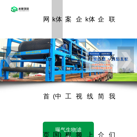
网
k体
案
企
k体
企
联
站
育
例
业
育
业
系
首
(中
工
视
线
简
我
曝气生物滤
页
国)
程
频
上
介
们