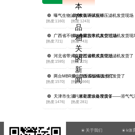
本
产
曝气生物滤池安装调试完毕
水衡环保板框压滤机发货现场
[热度:1160]
[热度:1243]
品
广西省不锈钢叠螺脱水机发货现场
内蒙古带式真空过滤机发货现
相
[热度:721]
[热度:743]
关
河北省带式真空过滤机发货现场
陕西省带式真空过滤机发货了
的
[热度:1595]
[热度:225]
新
两台MBR膜生物反应设备发货了
广西省板框脱水机发货了
闻
[热度:1570]
[热度:1666]
天津市生活污水处理设备发货了
屠宰废水处理设备——溶气气
[热度:1476]
[热度:281]
关于我们
k体