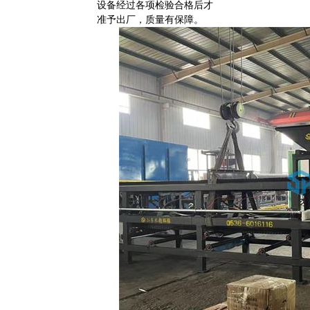
设备经过各项检验合格后才
准予出厂，质量有保障。