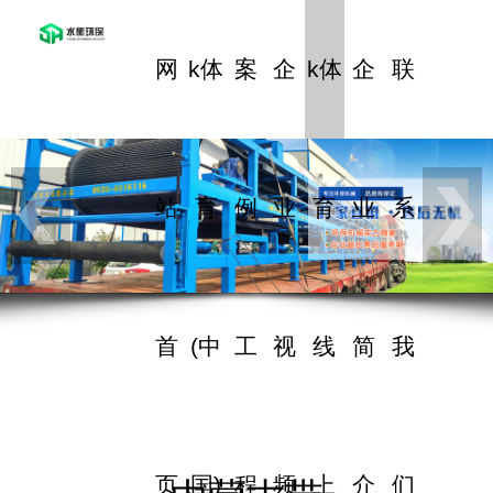
网
k体
案
企
k体
企
联
站
育
例
业
育
业
系
首
(中
工
视
线
简
我
页
国)
程
频
上
介
们