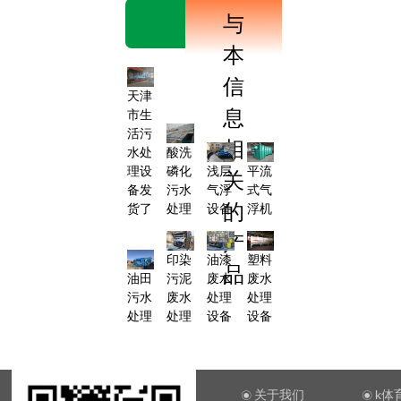
与
本
信
天津
息
市生
活污
相
水处
酸洗
理设
磷化
浅层
平流
关
备发
污水
气浮
式气
的
货了
处理
设备
浮机
产
印染
油漆
塑料
品
油田
污泥
废水
废水
污水
废水
处理
处理
处理
处理
设备
设备
关于我们
k体