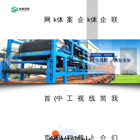
网
k体
案
企
k体
企
联
站
育
例
业
育
业
系
首
(中
工
视
线
简
我
页
国)
程
频
上
介
们