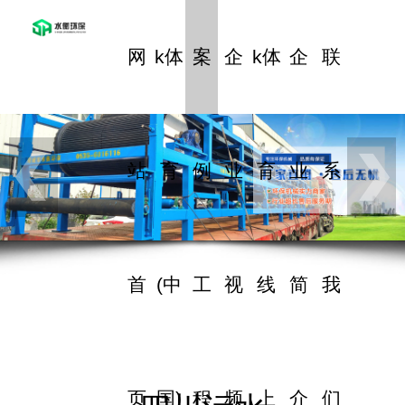
网
k体
案
企
k体
企
联
站
育
例
业
育
业
系
首
(中
工
视
线
简
我
页
国)
程
频
上
介
们