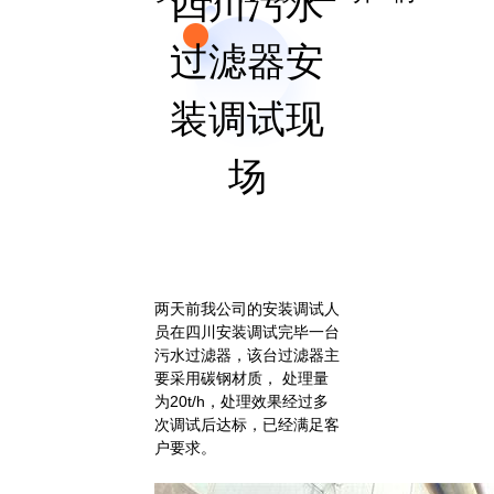
四川污水
过滤器安
装调试现
场
两天前我公司的安装调试人
员在四川安装调试完毕一台
污水过滤器
，该台过滤器主
要采用碳钢材质， 处理量
为
20t/h
，处理效果经过多
次调试后达标，已经满足客
户要求。